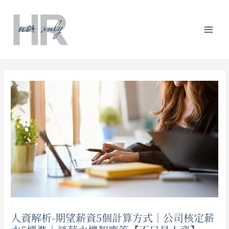
跳
Post
分
Mai
至
navigation
類
主
Men
要
內
容
人資解析-期望薪資5個計算方式｜公司核定薪