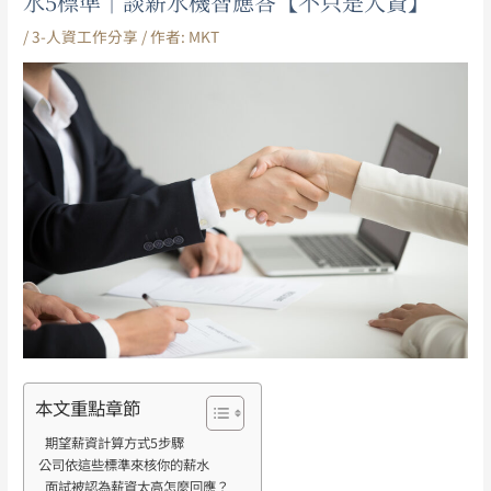
水5標準｜談薪水機智應答【不只是人資】
/
3-人資工作分享
/ 作者:
MKT
本文重點章節
期望薪資計算方式5步驟
公司依這些標準來核你的薪水
面試被認為薪資太高怎麼回應？