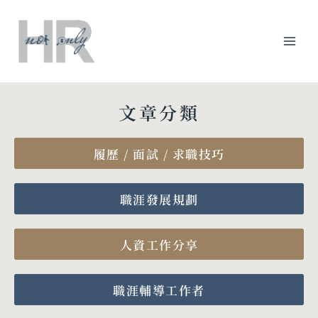
跳
Mai
至
主
Men
要
內
容
文章分類
履歷 / 面試 / 求職技巧
職涯發展規劃
人資工作分享
職涯輔導工作者