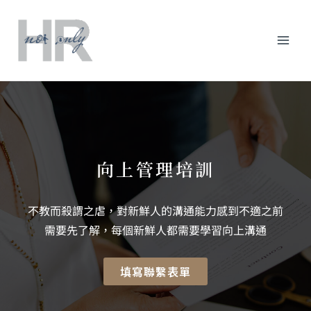
跳
Mai
至
主
Men
要
內
容
向上管理培訓
不教而殺謂之虐，對新鮮人的溝通能力感到不適之前
需要先了解，每個新鮮人都需要學習向上溝通
填寫聯繫表單