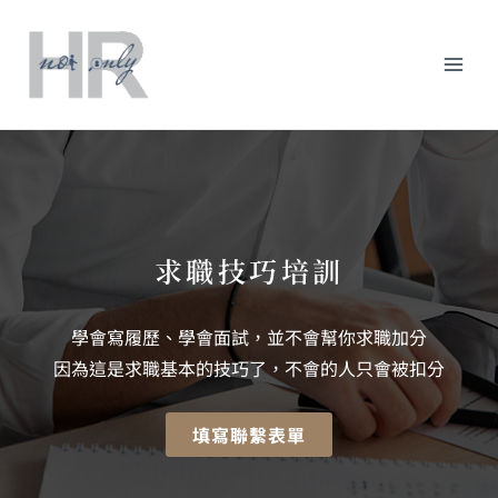
跳
Mai
至
主
Men
要
內
容
求職技巧培訓
學會寫履歷、學會面試，並不會幫你求職加分
因為這是求職基本的技巧了，不會的人只會被扣分
填寫聯繫表單