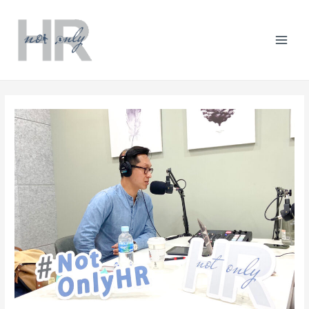
跳
Post
分
Mai
至
navigation
類
主
Men
要
內
容