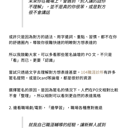
未來你在職場上，會遇到「別人講的話你
不理解」，並不是真的你很笨，或是對方
很不會講話
或許只是因為對方的語法、用字遣詞、重點、習慣，都不在你
的舒適圈內，導致你很難快速的明瞭對方想表達的
所以我鼓勵大家，可以多看那些匿名論壇的 PO 文，不只是
「看」而已，更要「認識」
嘗試只透過文字去理解對方想表達甚麼，
104職涯診所
有許多
匿名提問，或是Dcard等論壇，都是很好的資源
選擇匿名的原因，是因為匿名的情況下，人們在PO文相對比較
不會「整理」，所以相對可以看到更自然的表達風格
2. 邊看職場劇/電影，「邊學習」，職場各種應對進退
就我自己職涯輔導的經驗，讓新鮮人感到