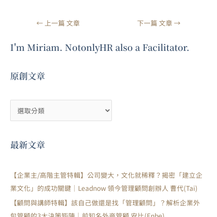
←
上一篇 文章
下一篇 文章
→
I'm Miriam. NotonlyHR also a Facilitator.
原創文章
最新文章
【企業主/高階主管特輯】公司變大，文化就稀釋？揭密「建立企
業文化」的成功關鍵｜Leadnow 領今管理顧問創辦人 曹代(Tai)
【顧問與講師特輯】該自己做還是找「管理顧問」？解析企業外
包管顧的3大決策矩陣｜前知名外商管顧 安比(Enbe)