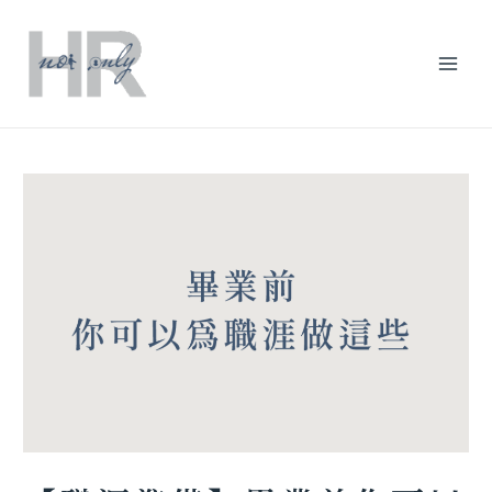
跳
Post
分
Mai
至
navigation
類
主
Men
要
內
容