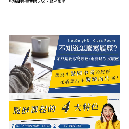
祝福即將畢業的大家，鵬程萬里