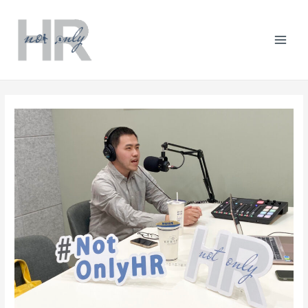
跳
Post
分
Mai
至
navigation
類
主
Men
要
內
容