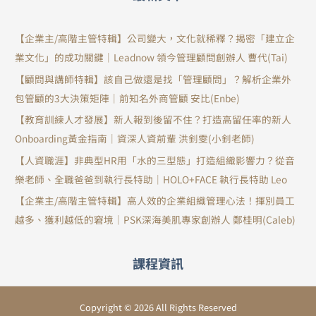
【企業主/高階主管特輯】公司變大，文化就稀釋？揭密「建立企
業文化」的成功關鍵｜Leadnow 領今管理顧問創辦人 曹代(Tai)
【顧問與講師特輯】該自己做還是找「管理顧問」？解析企業外
包管顧的3大決策矩陣｜前知名外商管顧 安比(Enbe)
【教育訓練人才發展】新人報到後留不住？打造高留任率的新人
Onboarding黃金指南｜資深人資前輩 洪釗雯(小釗老師)
【人資職涯】非典型HR用「水的三型態」打造組織影響力？從音
樂老師、全職爸爸到執行長特助｜HOLO+FACE 執行長特助 Leo
【企業主/高階主管特輯】高人效的企業組織管理心法！揮別員工
越多、獲利越低的窘境｜PSK深海美肌專家創辦人 鄭桂明(Caleb)
課程資訊
Copyright © 2026 All Rights Reserved