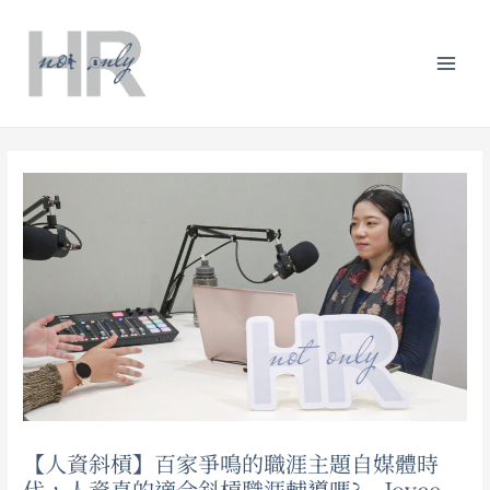
跳
Post
分
Mai
至
navigation
類
主
Men
要
內
容
【人資斜槓】百家爭鳴的職涯主題自媒體時
代，人資真的適合斜槓職涯輔導嗎? – Joyce