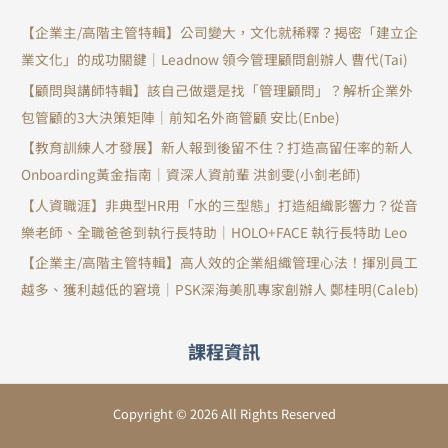
【企業主/高階主管特輯】公司變大，文化就稀釋？揭密「建立企
業文化」的成功關鍵｜Leadnow 領今管理顧問創辦人 曹代(Tai)
【顧問與講師特輯】該自己做還是找「管理顧問」？解析企業外
包管顧的3大決策矩陣｜前知名外商管顧 安比(Enbe)
【教育訓練人才發展】新人報到後留不住？打造高留任率的新人
Onboarding黃金指南｜資深人資前輩 洪釗雯(小釗老師)
【人資職涯】非典型HR用「水的三型態」打造組織影響力？從音
樂老師、全職爸爸到執行長特助｜HOLO+FACE 執行長特助 Leo
【企業主/高階主管特輯】高人效的企業組織管理心法！揮別員工
越多、獲利越低的窘境｜PSK深海美肌專家創辦人 鄭桂明(Caleb)
課程資訊
Copyright © 2026 All Rights Reserved