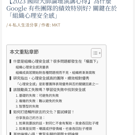
【2023 國際大師論壇演講心得】為什麼
Google 有些團隊的績效特別好? 關鍵在於
「組織心理安全感」
/
4-私人生活分享
/ 作者:
MKT
本文重點章節
▍什麼是組織心理安全感？很多問題都發生在「檯面下」
組織心理安全感測量表
組織成員若開始對各種問題視而不見，組織將漸漸腐敗
▍研究指出，心理安全感高的團隊，績效相對優秀
「心理安全感」是影響團隊表現優秀與否的關鍵因素之一
▍該鼓勵員工失敗嗎？學習從失敗中找到安全感
1. 基礎的失敗：可避免的失敗
2. 複雜的失敗：難以避免的失敗
3. 智慧型的失敗
▍如何打造暢所欲言的文化？嘗試練習！
分享我自己的方法：
1. 如果我要說的話，對同仁不會有幫助，我會吞回肚子裡
2. 如果是反問、嘲諷或抒發情緒，也會吞回肚子裡頭
▍其他論壇心得：實至名歸的國際大師論壇