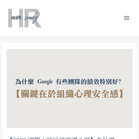
跳
Post
分
Mai
至
navigation
類
主
Men
要
內
容