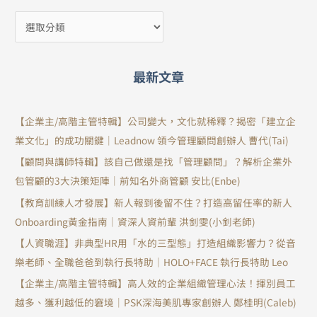
最新文章
【企業主/高階主管特輯】公司變大，文化就稀釋？揭密「建立企
業文化」的成功關鍵｜Leadnow 領今管理顧問創辦人 曹代(Tai)
【顧問與講師特輯】該自己做還是找「管理顧問」？解析企業外
包管顧的3大決策矩陣｜前知名外商管顧 安比(Enbe)
【教育訓練人才發展】新人報到後留不住？打造高留任率的新人
Onboarding黃金指南｜資深人資前輩 洪釗雯(小釗老師)
【人資職涯】非典型HR用「水的三型態」打造組織影響力？從音
樂老師、全職爸爸到執行長特助｜HOLO+FACE 執行長特助 Leo
【企業主/高階主管特輯】高人效的企業組織管理心法！揮別員工
越多、獲利越低的窘境｜PSK深海美肌專家創辦人 鄭桂明(Caleb)