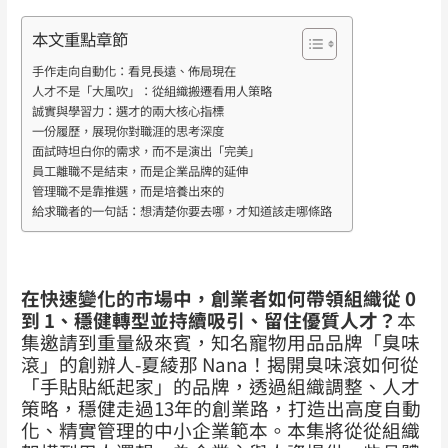
本文重點章節
手作走向自動化：看見長遠、佈局現在
人才不是「大風吹」：從組織搬遷看用人策略
誠實與學習力：選才的兩大核心指標
一份履歷，展現你對職涯的思考深度
面試時坦白你的需求，而不是演出「完美」
員工離職不是結束，而是企業品牌的延伸
管理職不是靠推選，而是培養出來的
給求職者的一句話：想清楚你要去哪，才知道該走哪條路
在快速變化的市場中，創業者如何帶領組織從 0
到 1、穩健轉型並持續吸引、留住優質人才？
本
集邀請到重量級來賓，知名寵物用品品牌「臭味
滾」的創辦人-夏綾那 Nana！揭開臭味滾如何從
「手貼貼紙起家」的品牌，透過組織調整、人才
策略，穩健走過13年的創業路，打造出高度自動
化、精實管理的中小企業範本。本集將從從組織