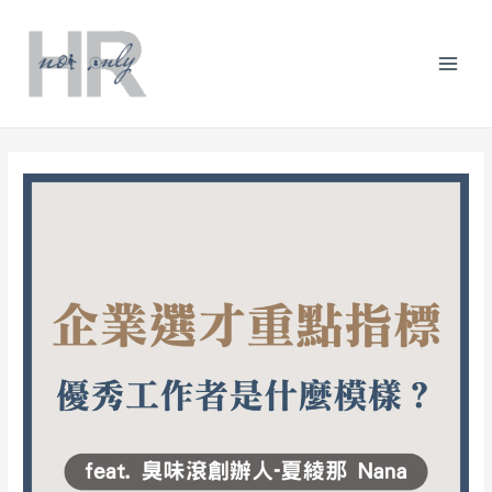
跳
Post
分
Mai
至
navigation
類
主
Men
要
內
容