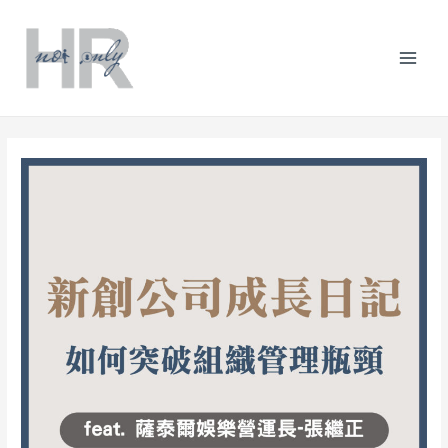
跳
Post
分
Mai
至
navigation
類
主
Men
要
內
容