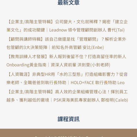
最新文章
【企業主/高階主管特輯】公司變大，文化就稀釋？揭密「建立企
業文化」的成功關鍵｜Leadnow 領今管理顧問創辦人 曹代(Tai)
【顧問與講師特輯】該自己做還是找「管理顧問」？解析企業外
包管顧的3大決策矩陣｜前知名外商管顧 安比(Enbe)
【教育訓練人才發展】新人報到後留不住？打造高留任率的新人
Onboarding黃金指南｜資深人資前輩 洪釗雯(小釗老師)
【人資職涯】非典型HR用「水的三型態」打造組織影響力？從音
樂老師、全職爸爸到執行長特助｜HOLO+FACE 執行長特助 Leo
【企業主/高階主管特輯】高人效的企業組織管理心法！揮別員工
越多、獲利越低的窘境｜PSK深海美肌專家創辦人 鄭桂明(Caleb)
課程資訊