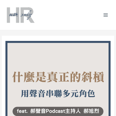
跳
Post
分
Mai
至
navigation
類
主
Men
要
內
容