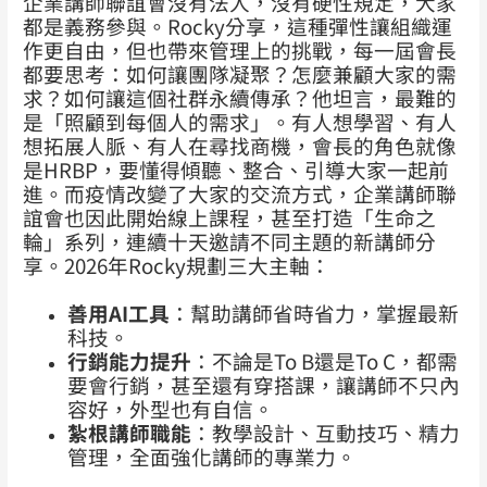
企業講師聯誼會沒有法人，沒有硬性規定，大家
都是義務參與。Rocky分享，這種彈性讓組織運
作更自由，但也帶來管理上的挑戰，每一屆會長
都要思考：如何讓團隊凝聚？怎麼兼顧大家的需
求？如何讓這個社群永續傳承？他坦言，最難的
是「照顧到每個人的需求」。有人想學習、有人
想拓展人脈、有人在尋找商機，會長的角色就像
是HRBP，要懂得傾聽、整合、引導大家一起前
進。而疫情改變了大家的交流方式，企業講師聯
誼會也因此開始線上課程，甚至打造「生命之
輪」系列，連續十天邀請不同主題的新講師分
享。2026年Rocky規劃三大主軸：
善用AI工具
：幫助講師省時省力，掌握最新
科技。
行銷能力提升
：不論是To B還是To C，都需
要會行銷，甚至還有穿搭課，讓講師不只內
容好，外型也有自信。
紮根講師職能
：教學設計、互動技巧、精力
管理，全面強化講師的專業力。