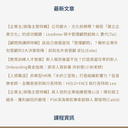
最新文章
【企業主/高階主管特輯】公司變大，文化就稀釋？揭密「建立企
業文化」的成功關鍵｜Leadnow 領今管理顧問創辦人 曹代(Tai)
【顧問與講師特輯】該自己做還是找「管理顧問」？解析企業外
包管顧的3大決策矩陣｜前知名外商管顧 安比(Enbe)
【教育訓練人才發展】新人報到後留不住？打造高留任率的新人
Onboarding黃金指南｜資深人資前輩 洪釗雯(小釗老師)
【人資職涯】非典型HR用「水的三型態」打造組織影響力？從音
樂老師、全職爸爸到執行長特助｜HOLO+FACE 執行長特助 Leo
【企業主/高階主管特輯】高人效的企業組織管理心法！揮別員工
越多、獲利越低的窘境｜PSK深海美肌專家創辦人 鄭桂明(Caleb)
課程資訊