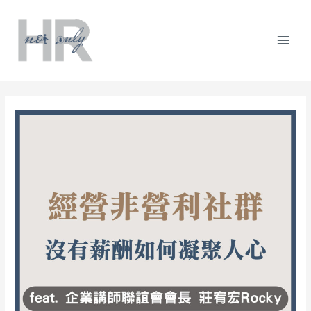
跳
Post
分
Mai
至
navigation
類
主
Men
要
內
容