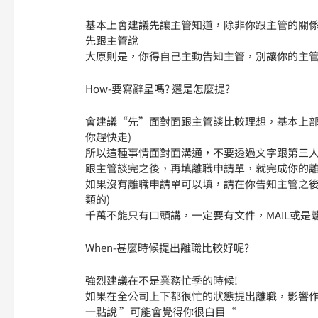
基本上會建議先讓主管知道，除非你跟主管的關
先跟主管說
大原則是，你得自己主動告知主管，別讓你的主
How-要寫辭呈嗎? 還是怎麼提?
會建議“先”面對面跟主管談比較理想，基本上部
你趕快走)
所以這種事情面對面溝通，不要透過文字跟第三
跟主管談完之後，再填離職申請單，就完成你的
如果沒有離職申請單可以填，請在你告知主管之後，
類的)
千萬不能只有口頭講，一定要有文件，MAIL或是
When-甚麼時候提出離職比較好呢?
強烈建議在不是業務忙季的時候!
如果在全公司上下都很忙的狀態提出離職，影響
一點說 ”可能會覺得你很白目“