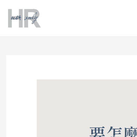
跳
Post
至
navigation
主
要
內
容