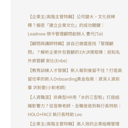
【企業主/高階主管特輯】公司變大，文化就稀
釋？揭密「建立企業文化」的成功關鍵｜
Leadnow 領今管理顧問創辦人 曹代(Tai)
【顧問與講師特輯】該自己做還是找「管理顧
問」？解析企業外包管顧的3大決策矩陣｜前知名
外商管顧 安比(Enbe)
【教育訓練人才發展】新人報到後留不住？打造高
留任率的新人Onboarding黃金指南｜資深人資前
輩 洪釗雯(小釗老師)
【人資職涯】非典型HR用「水的三型態」打造組
織影響力？從音樂老師、全職爸爸到執行長特助｜
HOLO+FACE 執行長特助 Leo
【企業主/高階主管特輯】高人效的企業組織管理