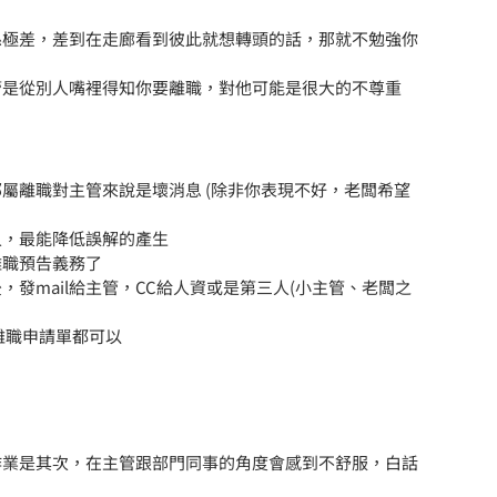
係極差，差到在走廊看到彼此就想轉頭的話，那就不勉強你
管是從別人嘴裡得知你要離職，對他可能是很大的不尊重
屬離職對主管來說是壞消息 (除非你表現不好，老闆希望
人，最能降低誤解的產生
離職預告義務了
發mail給主管，CC給人資或是第三人(小主管、老闆之
離職申請單都可以
作業是其次，在主管跟部門同事的角度會感到不舒服，白話