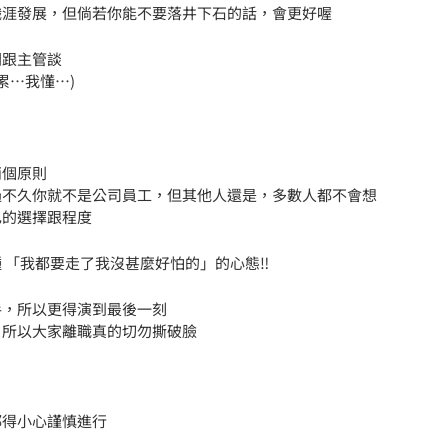
職涯發展，但倘若你能不要落井下石的話，會更好喔
間跟主管談
累…我懂…)
兩個原則
過不久你就不是公司員工，但其他人還是，多數人都不會想
己的選擇跟程度
「我都要走了我沒甚麼好怕的」的心態‼️
手，所以更得演到最後一刻
，所以大家離職真的切勿撕破臉
都得小心謹慎進行