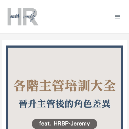
跳
Post
分
Mai
至
navigation
類
主
Men
要
內
容