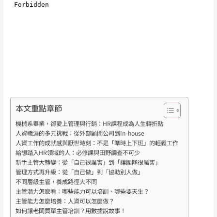
本文重點章節
機械系畢業，卻愛上管理與行銷：HR課程成為人生轉折點
人資職涯的多元挑戰：從外部顧問公司到In-house
人資工作的成就感與厭世時刻：不是「準時上下班」的輕鬆工作
給想踏入HR領域的人：必修課與田野調查不可少
新手主管大轉變：從「自己很厲害」到「讓團隊很厲害」
管理方式再升級：從「自己做」到「協助別人做」
不同層級主管，養成路徑大不同
主管潛力怎麼看：哪些能力可以培訓、哪些要天生？
主管能力怎麼培養：人資可以怎麼做？
如何讓老闆買單主管培訓？用數據說故事！