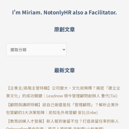
I'm Miriam. NotonlyHR also a Facilitator.
原創文章
最新文章
【企業主/高階主管特輯】公司變大，文化就稀釋？揭密「建立企
業文化」的成功關鍵｜Leadnow 領今管理顧問創辦人 曹代(Tai)
【顧問與講師特輯】該自己做還是找「管理顧問」？解析企業外
包管顧的3大決策矩陣｜前知名外商管顧 安比(Enbe)
【教育訓練人才發展】新人報到後留不住？打造高留任率的新人
Onboarding黃金指南｜資深人資前輩 洪釗雯(小釗老師)