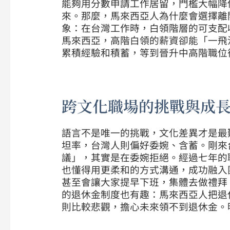
能夠用分數申請工作居留，門檻大幅降
來。那麼，馬來西亞人為什麼會選擇離
象：在台灣工作時，白領階層的可支配
馬來西亞，高階白領的薪資卻能「一飛
累積經驗和積蓄，等到晉升中高階職位
跨文化職場的挑戰與成
語言不是唯一的挑戰，文化差異才是最
坦率，台灣人則偏好委婉、含蓄。剛來
議」，其實是在委婉拒絕。經過七年的
也懂得用更柔和的方式溝通，成功融入
甚至會讓大家提早下班，集體去做禮拜
的退休金制度也有趣：馬來西亞人把退
則比較悲觀，擔心未來領不到退休金。