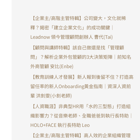
【企業主/高階主管特輯】公司變大，文化就稀
釋？揭密「建立企業文化」的成功關鍵｜
Leadnow 領今管理顧問創辦人 曹代(Tai)
【顧問與講師特輯】該自己做還是找「管理顧
問」？解析企業外包管顧的3大決策矩陣｜前知名
外商管顧 安比(Enbe)
【教育訓練人才發展】新人報到後留不住？打造高
留任率的新人Onboarding黃金指南｜資深人資前
輩 洪釗雯(小釗老師)
【人資職涯】非典型HR用「水的三型態」打造組
織影響力？從音樂老師、全職爸爸到執行長特助｜
HOLO+FACE 執行長特助 Leo
【企業主/高階主管特輯】高人效的企業組織管理