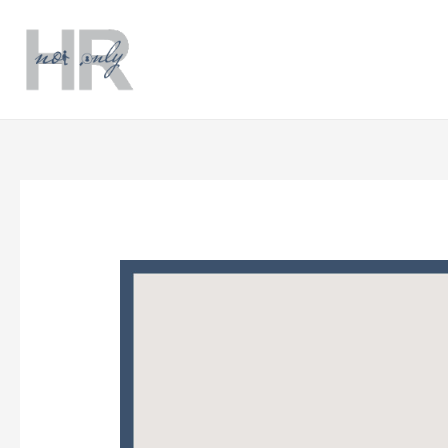
跳
Post
至
navigation
主
要
內
容