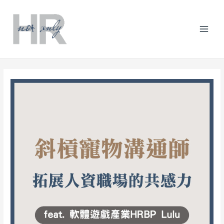
跳
Post
分
Mai
至
navigation
類
主
Men
要
內
容