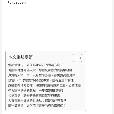
本文重點章節
當熱情消退，如何辨識自己的職涯方向？
從獵頭轉進內部人資：想看見影響力的持續發酵
真實的人資日常：沒有標準答案，卻需要高度覺察
想當HR？你需要的不只是專業，還有溫度與韌性
讓雞婆有地方發揮：HRBP的成就感來自於人心的改變
學習寵物溝通的起點：一隻貓帶來的轉機
相信直覺：動物的語言來自感覺與畫面
人資與寵物溝通的共通點：都是陪伴與看見
寵物溝通前：如何篩選專業的寵物溝通師？