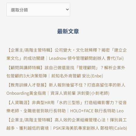
最新文章
【企業主/高階主管特輯】公司變大，文化就稀釋？揭密「建立企
業文化」的成功關鍵｜Leadnow 領今管理顧問創辦人 曹代(Tai)
【顧問與講師特輯】該自己做還是找「管理顧問」？解析企業外
包管顧的3大決策矩陣｜前知名外商管顧 安比(Enbe)
【教育訓練人才發展】新人報到後留不住？打造高留任率的新人
Onboarding黃金指南｜資深人資前輩 洪釗雯(小釗老師)
【人資職涯】非典型HR用「水的三型態」打造組織影響力？從音
樂老師、全職爸爸到執行長特助｜HOLO+FACE 執行長特助 Leo
【企業主/高階主管特輯】高人效的企業組織管理心法！揮別員工
越多、獲利越低的窘境｜PSK深海美肌專家創辦人 鄭桂明(Caleb)