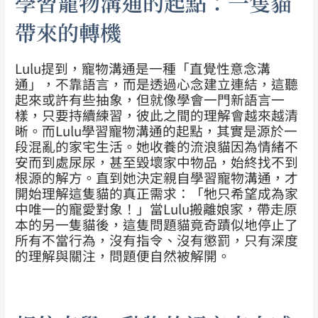
學習寵物溝通的起點：一隻貓
帶來的轉機
Lulu提到，寵物溝通是一種「直覺性意念溝
通」，不靠語言，而是透過心念建立連結，這聽
起來或許有些抽象，但就像學會一門新語言一
樣，只要持續練習，彼此之間的理解會越來越清
晰。而Lulu學習寵物溝通的起點，其實是源於一
段混亂的家宅生活。她收養的流浪貓因為情緒不
安而到處尿尿，甚至毀壞家中物品，始終找不到
根源的解方。直到她決定親自學習寵物溝通，才
開始理解這隻貓的真正需求：「牠只希望成為家
中唯一的寵愛對象！」當Lulu搬離娘家，帶走原
本的另一隻貓後，這隻問題貓竟奇蹟似地停止了
所有不當行為，沒有指令、沒有懲罰，只有深度
的理解與關注，問題便自然被解開。