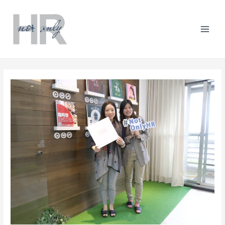
跳
Post
分
Mai
至
navigation
類
主
Men
要
內
容