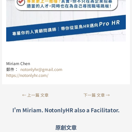
Miriam Chen
郵件：
notonlyhr@gmail.com
https://notonlyhr.com/
←
上一篇 文章
下一篇 文章
→
I'm Miriam. NotonlyHR also a Facilitator.
原創文章