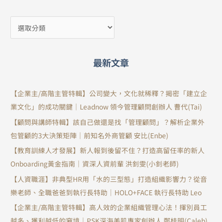
最新文章
【企業主/高階主管特輯】公司變大，文化就稀釋？揭密「建立企
業文化」的成功關鍵｜Leadnow 領今管理顧問創辦人 曹代(Tai)
【顧問與講師特輯】該自己做還是找「管理顧問」？解析企業外
包管顧的3大決策矩陣｜前知名外商管顧 安比(Enbe)
【教育訓練人才發展】新人報到後留不住？打造高留任率的新人
Onboarding黃金指南｜資深人資前輩 洪釗雯(小釗老師)
【人資職涯】非典型HR用「水的三型態」打造組織影響力？從音
樂老師、全職爸爸到執行長特助｜HOLO+FACE 執行長特助 Leo
【企業主/高階主管特輯】高人效的企業組織管理心法！揮別員工
越多、獲利越低的窘境｜PSK深海美肌專家創辦人 鄭桂明(Caleb)