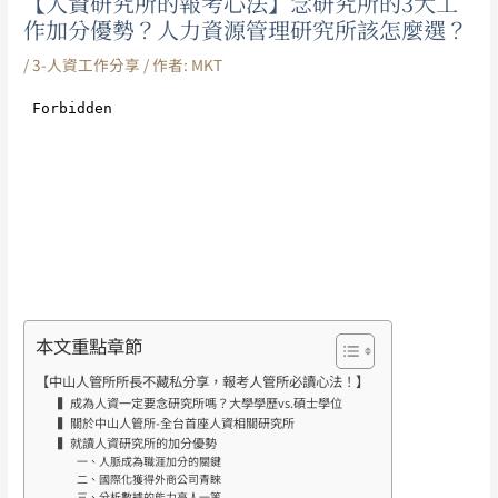
【人資研究所的報考心法】念研究所的3大工
作加分優勢？人力資源管理研究所該怎麼選？
/
3-人資工作分享
/ 作者:
MKT
本文重點章節
【中山人管所所長不藏私分享，報考人管所必讀心法！】
▍成為人資一定要念研究所嗎？大學學歷vs.碩士學位
▍關於中山人管所-全台首座人資相關研究所
▍就讀人資研究所的加分優勢
一、人脈成為職涯加分的關鍵
二、國際化獲得外商公司青睞
三、分析數據的能力高人一等