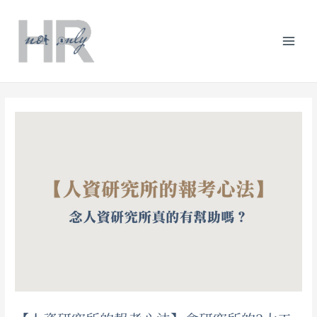
跳
Post
分
Mai
至
navigation
類
主
Men
要
內
容